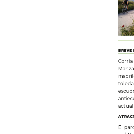
BREVE 
Corría 
Manzan
madril
toleda
escudo
antiec
actual
ATRACT
El parq