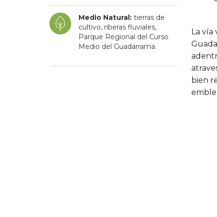
Medio Natural:
tierras de
cultivo, riberas fluviales,
La vía
Parque Regional del Curso
Guadar
Medio del Guadarrama.
adentr
atrave
bien r
emblem