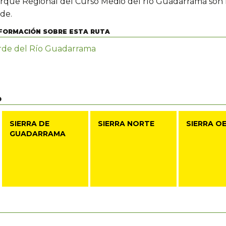
arque Regional del Curso Medio del río Guadarrama son l
rde.
FORMACIÓN SOBRE ESTA RUTA
rde del Río Guadarrama
D
SIERRA DE
SIERRA NORTE
SIERRA O
GUADARRAMA