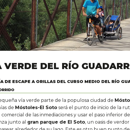
A VERDE DEL RÍO GUADAR
ÍA DE ESCAPE A ORILLAS DEL CURSO MEDIO DEL RÍO G
ORRIDO
equeña vía verde parte de la populosa ciudad de
Mósto
ías de
Móstoles-El Soto
será el punto de inicio de la ru
comercial de las inmediaciones y usar el paso inferior de 
za junto al
gran parque de El Soto
, un oasis de verdo
pasear alrededor de su lago. Este es otro buen punto de 