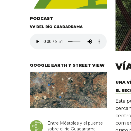
PODCAST
VV DEL RÍO GUADARRAMA
VÍ
GOOGLE EARTH Y STREET VIEW
UNA V
EL REC
Esta p
cercan
centro 
comien
Entre Móstoles y el puente
sobre el río Guadarrama.
grato 