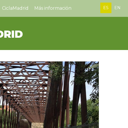
ES
EN
CiclaMadrid
Más información
DRID